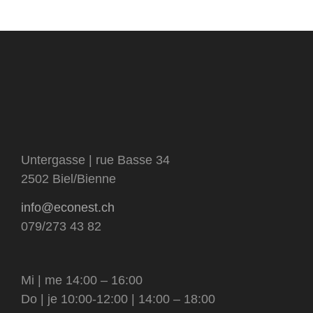
livres
sous-
catégorie
visage et corps
matériel et contenants
catégorie
tensioactifs
Untergasse | rue Basse 34
2502 Biel/Bienne
info@econest.ch
079/273 43 82
Mi | me 14:00 – 16:00
Do | je 10:00-12:00 | 14:00 – 18:00