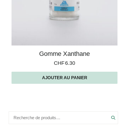
Gomme Xanthane
CHF
6.30
AJOUTER AU PANIER
Recher