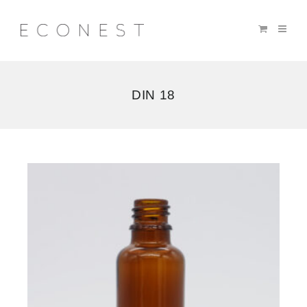
DIN 18
Voici
le
seul
résultat