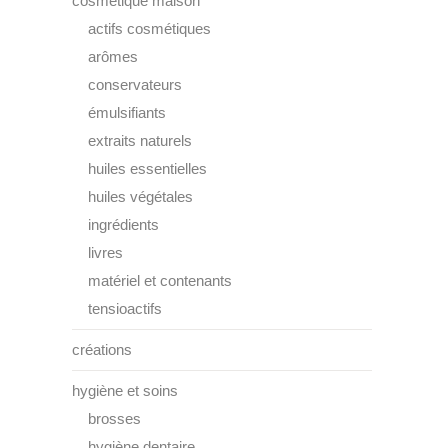
cosmétique maison
actifs cosmétiques
arômes
conservateurs
émulsifiants
extraits naturels
huiles essentielles
huiles végétales
ingrédients
livres
matériel et contenants
tensioactifs
créations
hygiène et soins
brosses
hygiène dentaire