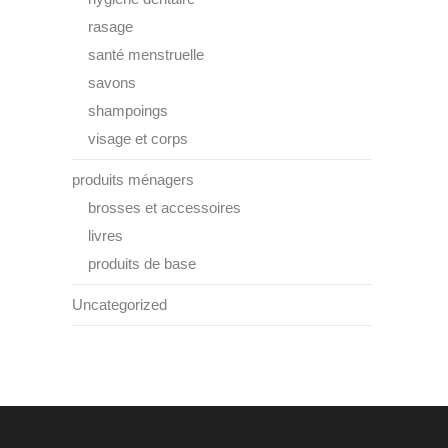
rasage
santé menstruelle
savons
shampoings
visage et corps
produits ménagers
brosses et accessoires
livres
produits de base
Uncategorized