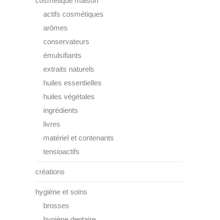
cosmétique maison
actifs cosmétiques
arômes
conservateurs
émulsifiants
extraits naturels
huiles essentielles
huiles végétales
ingrédients
livres
matériel et contenants
tensioactifs
créations
hygiène et soins
brosses
hygiène dentaire