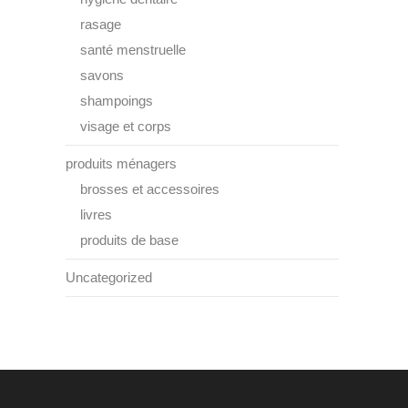
rasage
santé menstruelle
savons
shampoings
visage et corps
produits ménagers
brosses et accessoires
livres
produits de base
Uncategorized