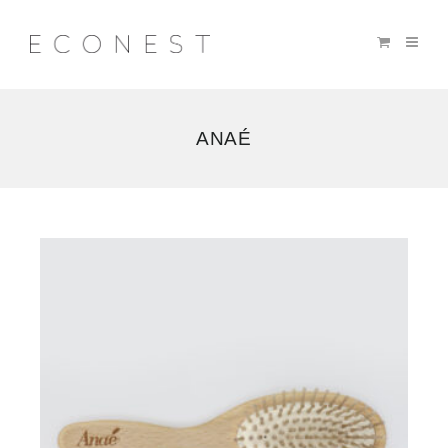
ANAÉ
6
résultats
affichés