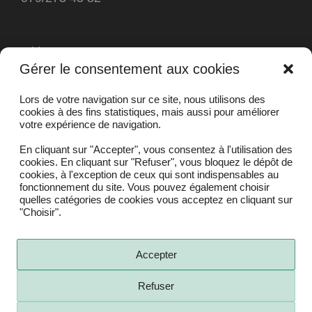
Mi | me 14:00 – 16:00
Gérer le consentement aux cookies
Do | je 10:00-12:00 | 14:00 – 18:00
Fr | ve 14:00 – 16:00
Lors de votre navigation sur ce site, nous utilisons des
Sa | sa 10:00 – 14:00
cookies à des fins statistiques, mais aussi pour améliorer
votre expérience de navigation.
En cliquant sur
"Accepter"
, vous consentez à l'utilisation des
Conditions générales de vente
cookies. En cliquant sur
"Refuser"
, vous bloquez le dépôt de
cookies, à l'exception de ceux qui sont indispensables au
Mentions légales
fonctionnement du site. Vous pouvez également choisir
quelles catégories de cookies vous acceptez en cliquant sur
Politique de confidentialité
"Choisir"
.
Facebook
Accepter
Refuser