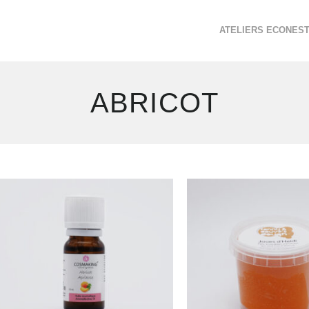
ATELIERS ECONES
ABRICOT
2
résultats
affichés