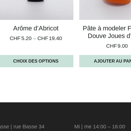
Arôme d’Abricot
Pâte à modeler 
Douve Joues d’
CHF
5.20
–
CHF
19.40
CHF
9.00
CHOIX DES OPTIONS
AJOUTER AU PA
sse | rue Basse 34
Mi | me 14:00 – 16:00