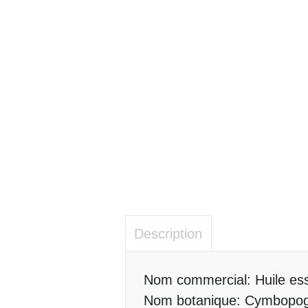
Description
Description
Nom commercial: Huile ess
Nom botanique: Cymbopogo