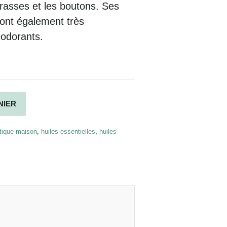
rasses
et les
boutons
. Ses
sont également très
odorants
.
Alternative:
NIER
ique maison
,
huiles essentielles
,
huiles