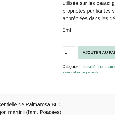
utilisée sur les
peaux g
propriétés purifiantes 
appréciées dans les
dé
5ml
quantité
AJOUTER AU PA
de
Huile
essentielle
Catégories :
aromathérapie
,
cosmét
de
essentielles
,
ingrédients
Palmarosa
BIO
entielle de Palmarosa BIO
n martinii (fam. Poacées)