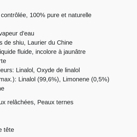
 contrôlée, 100% pure et naturelle
a vapeur d’eau
is de shiu, Laurier du Chine
quide fluide, incolore à jaunâtre
rte
urs: Linalol, Oxyde de linalol
max.): Linalol (99,6%), Limonene (0,5%)
ne
x relâchées, Peaux ternes
e tête