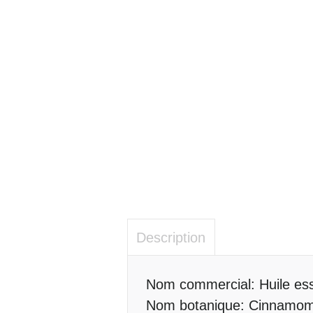
Description
Description
Nom commercial: Huile ess
Nom botanique: Cinnamom