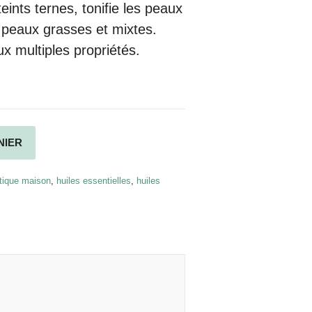
teints ternes,
tonifie
les peaux
 peaux grasses et mixtes.
ux multiples propriétés.
Alternative:
NIER
ique maison
,
huiles essentielles
,
huiles