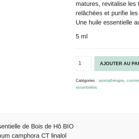
matures,
revitalise
les 
relâchées et
purifie
les
Une huile essentielle a
5 ml
quantité
AJOUTER AU PA
de
Huile
essentielle
Catégories :
aromathérapie
,
cosmét
de
essentielles
Bois
de
Hô
BIO
entielle de Bois de Hô BIO
um camphora CT linalol