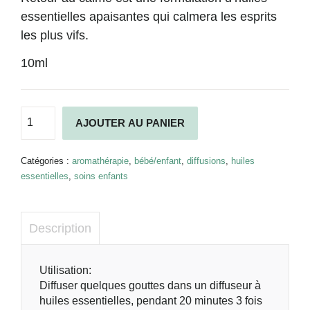
essentielles apaisantes qui calmera les esprits
les plus vifs.
10ml
quantité
Alternative:
AJOUTER AU PANIER
de
Diffusion
Retour
Catégories :
aromathérapie
,
bébé/enfant
,
diffusions
,
huiles
au
essentielles
,
soins enfants
calme
Description
Description
Utilisation:
Diffuser quelques gouttes dans un diffuseur à
huiles essentielles, pendant 20 minutes 3 fois