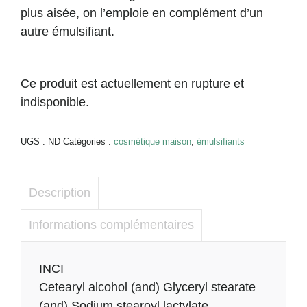
plus aisée, on l’emploie en complément d’un
autre émulsifiant.
Ce produit est actuellement en rupture et
indisponible.
Alternative:
UGS :
ND
Catégories :
cosmétique maison
,
émulsifiants
Description
Informations complémentaires
Description
INCI
Cetearyl alcohol (and) Glyceryl stearate
(and) Sodium stearoyl lactylate