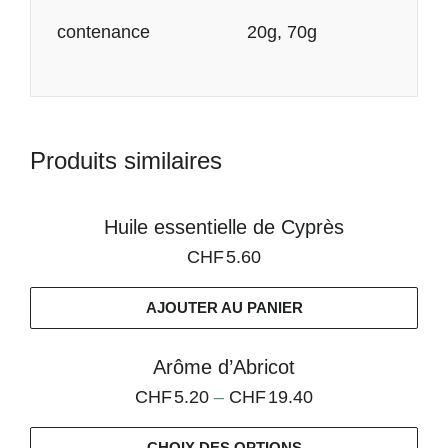
Informations
contenance
20g, 70g
complémentaires
Produits similaires
Huile essentielle de Cyprès
CHF
5.60
AJOUTER AU PANIER
Arôme d’Abricot
CHF
5.20
–
CHF
19.40
CHOIX DES OPTIONS