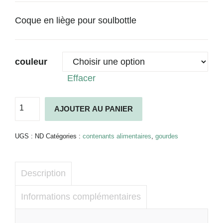
Coque en liège pour soulbottle
couleur
Effacer
quantité
AJOUTER AU PANIER
de
Soulsleeve
-
UGS :
ND
Catégories :
contenants alimentaires
,
gourdes
Soulbottles
Description
Informations complémentaires