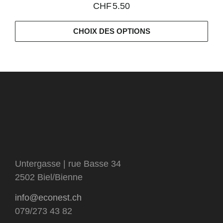
CHF
5.50
CHOIX DES OPTIONS
Untergasse | rue Basse 34
2502 Biel/Bienne
info@econest.ch
079/273 43 82