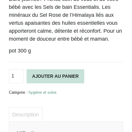
bébé avec les Sels de bain Essentialis. Les
minéraux du Sel Rose de l’Himalaya liés aux
vertus apaisantes des huiles essentielles vous
apporteront calme, détente et réconfort. Pour un
moment de douceur entre bébé et maman.
pot 300 g
quantité
Alternative:
AJOUTER AU PANIER
de
Sels
de
Catégorie :
hygiène et soins
bain
Essentialis
Description