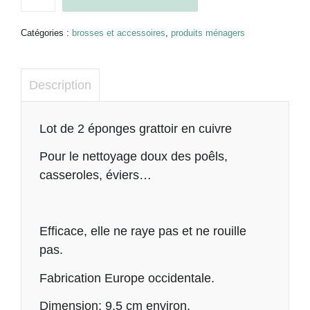
de
Grattoirs
en
Catégories :
brosses et accessoires
,
produits ménagers
cuivre
lot
de
Description
2
Description
Lot de 2 éponges grattoir en cuivre
Pour le nettoyage doux des poêls,
casseroles, éviers…
Efficace, elle ne raye pas et ne rouille
pas.
Fabrication Europe occidentale.
Dimension: 9.5 cm environ.