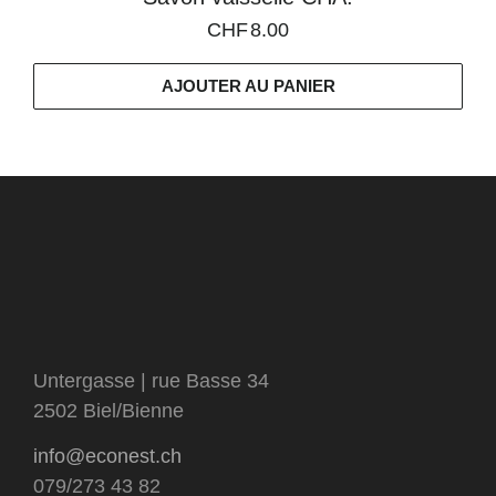
CHF
8.00
AJOUTER AU PANIER
Untergasse | rue Basse 34
2502 Biel/Bienne
info@econest.ch
079/273 43 82