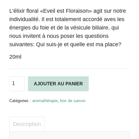
L’élixir floral «Eveil est Floraison» agit sur notre
individualité. Il est totalement accordé aves les
énergies du foie et de la vésicule biliaire, qui
nous invitent à nous poser les questions
suivantes: Qui suis-je et quelle est ma place?
20ml
quantité
Alternative:
AJOUTER AU PANIER
de
Elixir
floral
Catégories :
aromathérapie
,
box de saison
"Eveil
et
Floraison"
Description
-
la