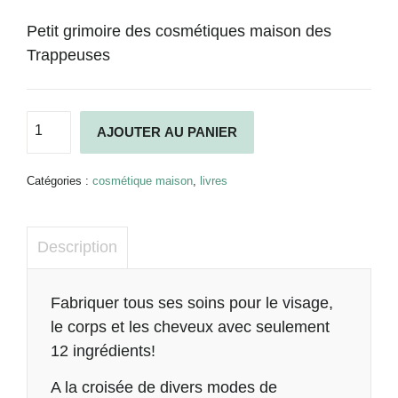
Petit grimoire des cosmétiques maison des
Trappeuses
quantité
Alternative:
AJOUTER AU PANIER
de
À
fleur
Catégories :
cosmétique maison
,
livres
de
pots
-
Description
M.
Beaupré,
M.
Description
Fabriquer tous ses soins pour le visage,
Gaudreau,
le corps et les cheveux avec seulement
A.
12 ingrédients!
Woods
A la croisée de divers modes de