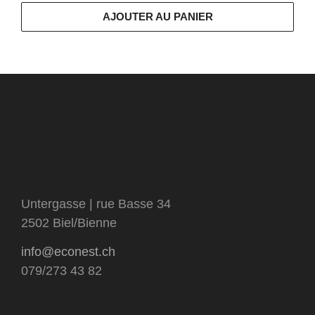
AJOUTER AU PANIER
Untergasse | rue Basse 34
2502 Biel/Bienne
info@econest.ch
079/273 43 82