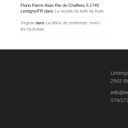
Florio Pierre-Alain Rte de Chaffeiru 5 1745
Lentigny/FR
dans
La recette du kefir de fruits
Virginie
dans
La détox de printemps: merci
les hydrolats
Unterga
2502 Bi
info@e
079/27