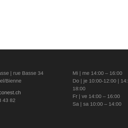
sse | rue Basse 34
Mi | me 14:00 – 16:00
el/Bienne
Do | je 10:00-12:00 | 14
18:00
conest.ch
Fr | ve 14:00 – 16:00
3 43 82
Sa | sa 10:00 – 14:00