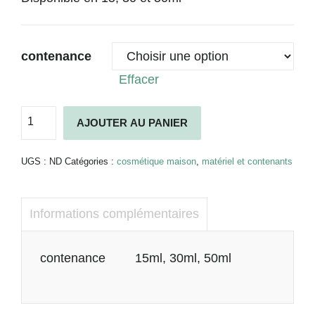
contenance
Effacer
quantité
AJOUTER AU PANIER
de
Pot
Alternative:
en
UGS :
ND
Catégories :
cosmétique maison
,
matériel et contenants
verre
avec
capuchon
Informations complémentaires
alu
Informations
contenance
15ml, 30ml, 50ml
complémentaires