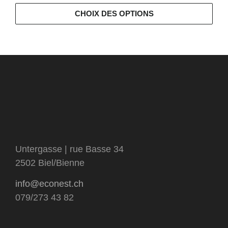
CHOIX DES OPTIONS
Untergasse | rue Basse 34
2502 Biel/Bienne
info@econest.ch
079/273 43 82