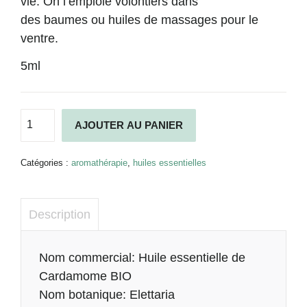
vie. On l’emploie volontiers dans
des
baumes
ou
huiles de massages
pour le
ventre.
5ml
quantité
Alternative:
AJOUTER AU PANIER
de
Huile
essentielle
Catégories :
aromathérapie
,
huiles essentielles
de
Cardamome
BIO
Description
Description
Nom commercial: Huile essentielle de
Cardamome BIO
Nom botanique: Elettaria