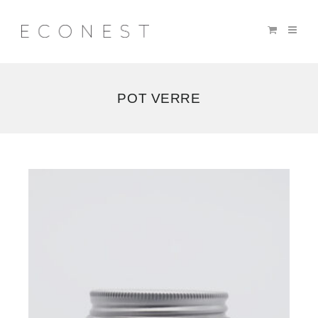
POT VERRE
Voici
le
seul
résultat