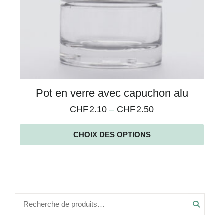
Pot en verre avec capuchon alu
CHF
2.10
–
CHF
2.50
CHOIX DES OPTIONS
Recher