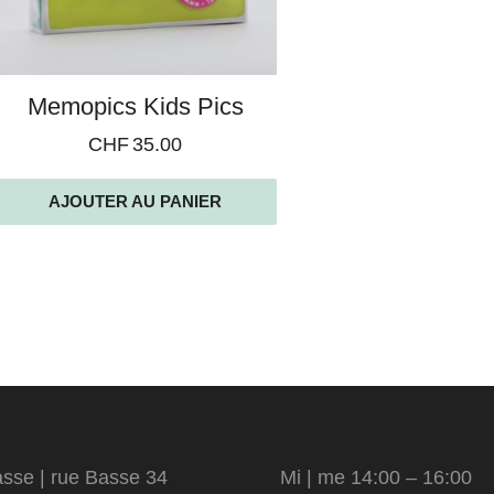
Memopics Kids Pics
CHF
35.00
AJOUTER AU PANIER
sse | rue Basse 34
Mi | me 14:00 – 16:00