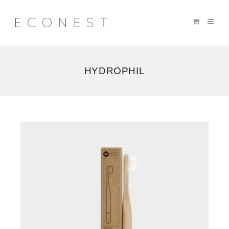
HYDROPHIL
5
résultats
affichés