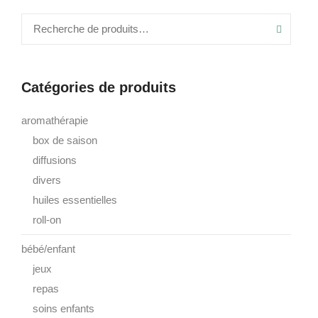
Recher
Catégories de produits
aromathérapie
box de saison
diffusions
divers
huiles essentielles
roll-on
bébé/enfant
jeux
repas
soins enfants