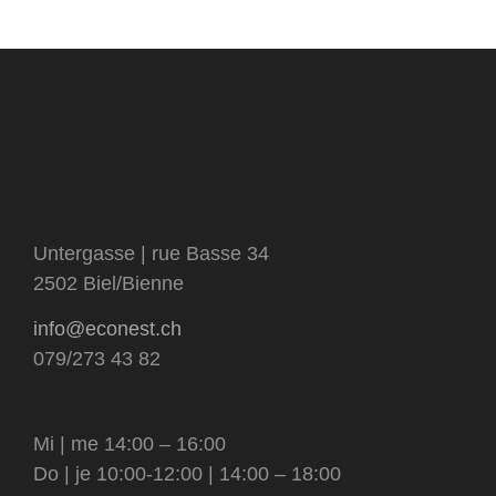
livres
sous-
catégorie
visage et corps
matériel et contenants
catégorie
tensioactifs
Untergasse | rue Basse 34
2502 Biel/Bienne
info@econest.ch
079/273 43 82
Mi | me 14:00 – 16:00
Do | je 10:00-12:00 | 14:00 – 18:00